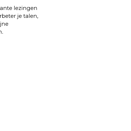
sante lezingen
beter je talen,
ijne
n.