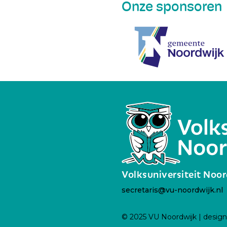
Onze sponsoren
Volksuniversiteit Noo
secretaris@vu-noordwijk.nl
© 2025 VU Noordwijk | desig