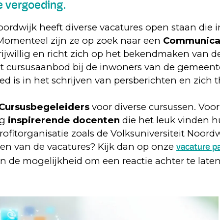
 vergoeding.
oordwijk heeft diverse vacatures open staan die 
 Momenteel zijn ze op zoek naar een
Communicat
 vrijwillig en richt zich op het bekendmaken van d
het cursusaanbod bij de inwoners van de gemeen
 is in het schrijven van persberichten en zich t
Cursusbegeleiders
voor diverse cursussen. Voor
og
inspirerende docenten
die het leuk vinden hu
ofitorganisatie zoals de Volksuniversiteit Noordw
een van de vacatures? Kijk dan op onze
vacature p
en de mogelijkheid om een reactie achter te late