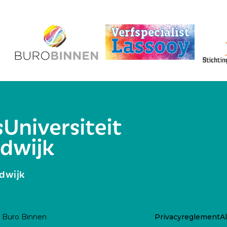
rdwijk
n Buro Binnen
Privacyreglement
A