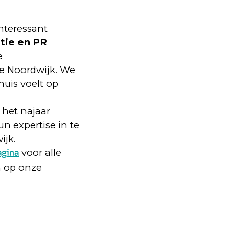
interessant
ie en PR
e
te Noordwijk. We
huis voelt op
 het najaar
n expertise in te
ijk.
voor alle
agina
n op onze